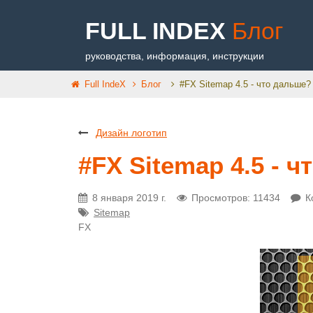
FULL INDEX
Блог
руководства, информация, инструкции
Full IndeX
Блог
#FX Sitemap 4.5 - что дальше?
Дизайн логотип
#FX Sitemap 4.5 - 
8 января 2019 г.
Просмотров: 11434
К
Sitemap
FX