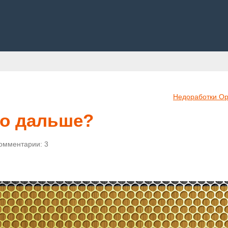
Недоработки Op
что дальше?
омментарии: 3