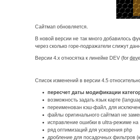
Сайтмап обновляется.
В новой версии не так много добавилось фун
через сколько горе-подражатели слижут да
Версии 4.x относятка к линейке DEV (for
dev
e
Список изменений в версии 4.5 относительно
пересчет даты модификации категор
возможность задать язык карте (langua
переименован кэш-файл, для исключен
файлы оригинального сайтмап не замен
исправление ошибки в ultra-режиме на
ряд оптимизаций для ускорения php
дробление для посадочных фильтров (ка