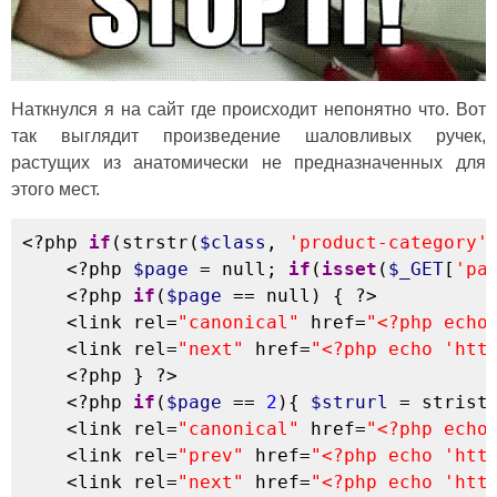
Наткнулся я на сайт где происходит непонятно что. Вот
так выглядит произведение шаловливых ручек,
растущих из анатомически не предназначенных для
этого мест.
<?php
if
(
strstr
(
$class
,
'product-category'
<?php
$page
=
 null
;
if
(
isset
(
$_GET
[
'pa
<?php
if
(
$page
==
 null
)
{
?>
<
link rel
=
"canonical"
 href
=
"<?php echo
<
link rel
=
"next"
 href
=
"<?php echo 'htt
<?php
}
?>
<?php
if
(
$page
==
2
)
{
$strurl
=
strist
<
link rel
=
"canonical"
 href
=
"<?php echo
<
link rel
=
"prev"
 href
=
"<?php echo 'htt
<
link rel
=
"next"
 href
=
"<?php echo 'htt