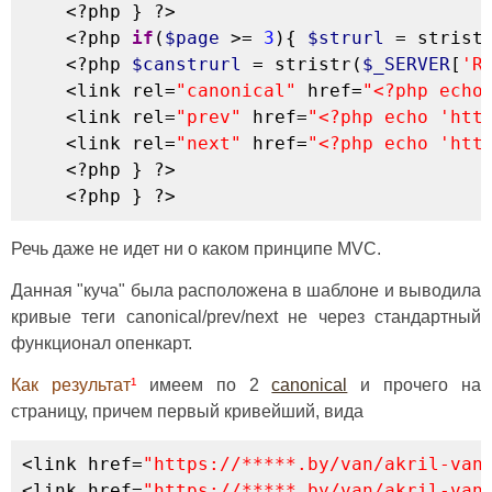
<?php
}
?>
<?php
if
(
$page
>=
3
)
{
$strurl
=
strist
<?php
$canstrurl
=
stristr
(
$_SERVER
[
'R
<
link rel
=
"canonical"
 href
=
"<?php echo
<
link rel
=
"prev"
 href
=
"<?php echo 'htt
<
link rel
=
"next"
 href
=
"<?php echo 'htt
<?php
}
?>
<?php
}
?>
Речь даже не идет ни о каком принципе MVC.
Данная "куча" была расположена в шаблоне и выводила
кривые теги canonical/prev/next не через стандартный
функционал опенкарт.
Как результат
¹
имеем по 2
canonical
и прочего на
страницу, причем первый кривейший, вида
<
link href
=
"https://*****.by/van/akril-van
<
link href
=
"https://*****.by/van/akril-van