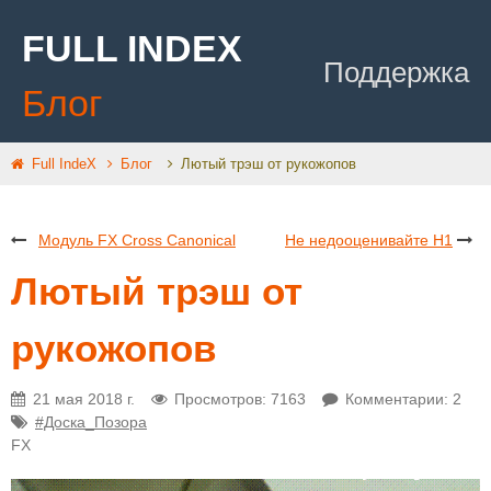
FULL INDEX
Поддержка
Блог
Full IndeX
Блог
Лютый трэш от рукожопов
Модуль FX Cross Canonical
Не недооценивайте H1
Лютый трэш от
рукожопов
21 мая 2018 г.
Просмотров: 7163
Комментарии: 2
#Доска_Позора
FX